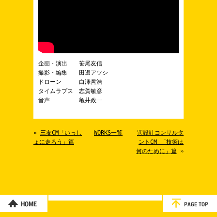
企画・演出 笹尾友信
撮影・編集 田邊アツシ
ドローン 白澤哲浩
タイムラプス 志賀敏彦
音声 亀井政一
«
三友CM「いっし
WORKS一覧
巽設計コンサルタ
ょに走ろう」篇
ントCM 「技術は
何のために」篇
»