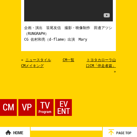
企画・演出 笹尾友信 撮影・映像制作 田邊アツシ
（RUNGRAPH）
CG 佐村和亮（d-flame）出演 Mary
«
ニュースタイル
CM一覧
トヨタカローラ山
CMメイキング
口CM「伴走者篇」
»