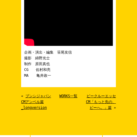
企画・演出・編集 笹尾友信
撮影 綿野光士
制作 原田真也
CG 佐村和亮
MA 亀井政一
«
ブンシジャパン
WORKS一覧
ビークルーエッセ
CMアンベル篇
CM「もっと先の、
_longversion
ビーへ。」篇
»